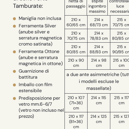
netta di
stipite
controtela
Tamburate:
passaggio
ingombro
luce
massimo
necessari
Maniglia non inclusa
210 x
214 x
215 x
60/65 cm
68/73 cm
70/75 c
Ferramenta Silver
(anube silver e
210 x
214 x
215 x
serratura magnetica
70/75 cm
78/83 cm
80/85 c
cromo satinata)
210 x
214 x
215 x
Ferramenta Ottone
80/85 cm
88/93 cm
90/95 c
(anube e serratura
210 x 90
214 x 98
215 x 10
magnetica in ottone)
cm
cm
cm
Guarnizione di
a due ante asimmetriche (tutt
battitura
i modelli escluse le
Imballo con film
massellate)
estensibile
210 x 107
214 x 115
215 x 117
Predisposizione per
(71+36)
cm
cm
vetro mm.6-6/7
cm
(vetro non incluso nel
prezzo)
210 x 117
214 x 125
215 x 12
(81+36)
cm
cm
cm