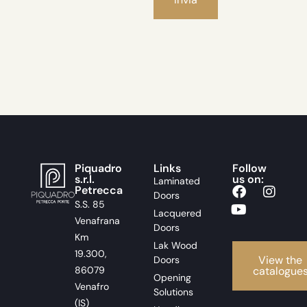
Piquadro
Links
Follow
s.r.l.
us on:
Laminated
Petrecca
Doors
S.S. 85
Lacquered
Venafrana
Doors
Km
Lak Wood
19.300,
View the
Doors
86079
catalogue
Opening
Venafro
Solutions
(IS)