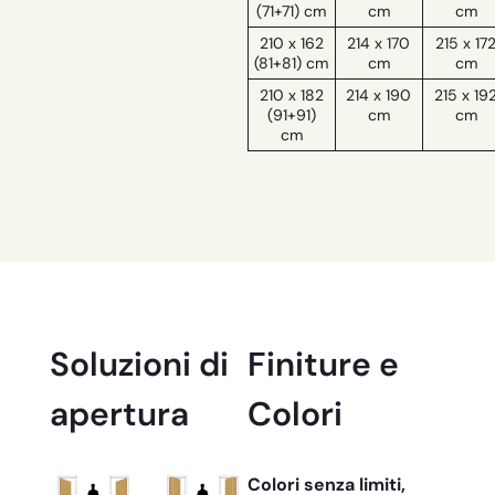
(71+71) cm
cm
cm
210 x 162
214 x 170
215 x 17
(81+81) cm
cm
cm
210 x 182
214 x 190
215 x 19
(91+91)
cm
cm
cm
Soluzioni di
Finiture e
apertura
Colori
Colori senza limiti,