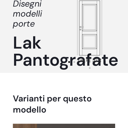
Disegni
modelli
porte
Lak
Pantografate
Lak PT 32 R
Varianti per questo
modello