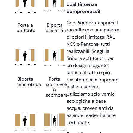
qualità senza
compromessi!
Con Piquadro, esprimi il
Porta a
Biporta
tuo stile con una palette
battente
asimmetrica
di colori illimitata: RAL,
NCS o Pantone, tutti
realizzabili. Scegli la
finitura soft touch per
un design elegante,
setoso al tatto e più
Biporta
Porta
resistente alle impronte
simmetrica
scorrevole
e alle macchie.
a
Utilizziamo solo vernici
scomparsa
ecologiche a base
acqua, provenienti da
aziende leader italiane
certificate.