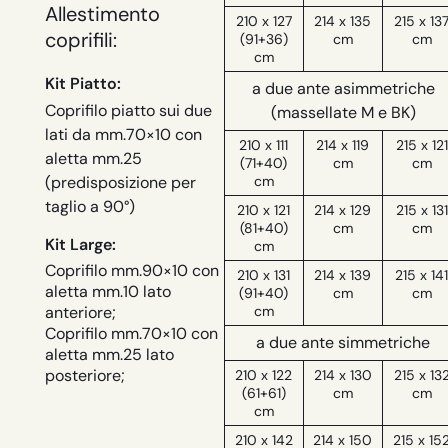
Allestimento
210 x 127
214 x 135
215 x 13
coprifili:
(91+36)
cm
cm
cm
Kit Piatto:
a due ante asimmetriche
Coprifilo piatto sui due
(massellate M e BK)
lati da mm.70×10 con
210 x 111
214 x 119
215 x 121
aletta mm.25
(71+40)
cm
cm
cm
(predisposizione per
taglio a 90°)
210 x 121
214 x 129
215 x 131
(81+40)
cm
cm
Kit Large:
cm
Coprifilo mm.90×10 con
210 x 131
214 x 139
215 x 14
aletta mm.10 lato
(91+40)
cm
cm
cm
anteriore;
Coprifilo mm.70×10 con
a due ante simmetriche
aletta mm.25 lato
posteriore;
210 x 122
214 x 130
215 x 13
(61+61)
cm
cm
cm
210 x 142
214 x 150
215 x 15